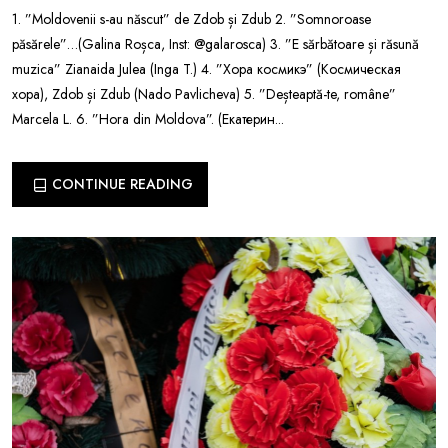
1. ”Moldovenii s-au născut” de Zdob și Zdub 2. ”Somnoroase
păsărele”…(Galina Roșca, Inst: @galarosca) 3. ”E sărbătoare și răsună
muzica” Zianaida Julea (Inga T.) 4. ”Хора космикэ” (Космическая
хора), Zdob și Zdub (Nado Pavlicheva) 5. ”Deșteaptă-te, române”
Marcela L. 6. ”Hora din Moldova”. (Екатерин...
CONTINUE READING