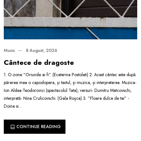
Music
8 August, 2026
Cântece de dragoste
1. O-zone “Oriunde ai fi”. (Ecaterina Postolati) 2. Acest cântec este după
părerea mea o capodopera, și textul, și muzica, și interpretarea. Muzica-
Ion Aldea-Teodorovici (spectacolul Tata), versuri- Dumitru Matcovschi,
interpretă- Nina Crulicovschi. (Gala Roșca) 3. ”Floare dulce de tei” -
Doina si...
CONTINUE READING