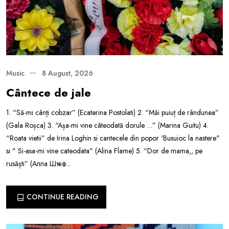
Music
8 August, 2026
Cântece de jale
1. “Să-mi cânți cobzar” (Ecaterina Postolati) 2. “Măi puiuț de rândunea”
(Gala Roșca) 3. “Așa-mi vine câteodată dorule …” (Marina Guitu) 4.
“Roata vietii” de Irina Loghin si cantecele din popor 'Busuioc la nastere"
si " Si-asa-mi vine cateodata" (Alina Flame) 5. “Dor de mama,, pe
rusăști” (Алла Штеф...
CONTINUE READING