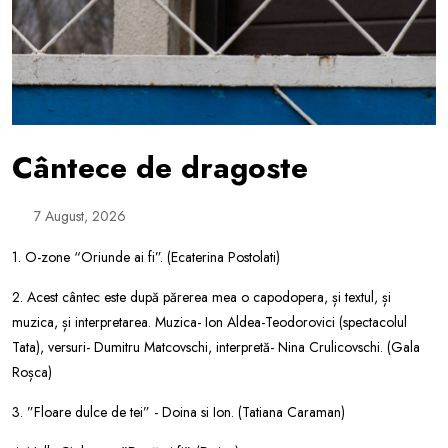
Cântece de dragoste
7 August, 2026
1. O-zone “Oriunde ai fi”. (Ecaterina Postolati)
2. Acest cântec este după părerea mea o capodopera, și textul, și
muzica, și interpretarea. Muzica- Ion Aldea-Teodorovici (spectacolul
Tata), versuri- Dumitru Matcovschi, interpretă- Nina Crulicovschi. (Gala
Roșca)
3. ”Floare dulce de tei” - Doina si Ion. (Tatiana Caraman)