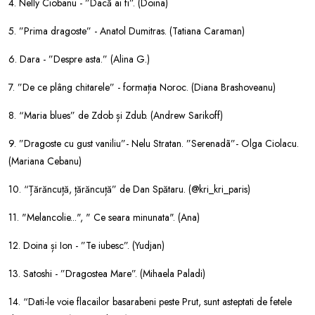
4. Nelly Ciobanu - ”Dacă ai fi”. (Doina)
5. ”Prima dragoste” - Anatol Dumitras. (Tatiana Caraman)
6. Dara - ”Despre asta.” (Alina G.)
7. ”De ce plâng chitarele” - formația Noroc. (Diana Brashoveanu)
8. “Maria blues” de Zdob și Zdub. (Andrew Sarikoff)
9. ”Dragoste cu gust vaniliu”- Nelu Stratan. ”Serenadã”- Olga Ciolacu.
(Mariana Cebanu)
10. “Țărăncuță, țărăncuță” de Dan Spătaru. (@kri_kri_paris)
11. "Melancolie...", " Ce seara minunata". (Ana)
12. Doina și Ion - ”Te iubesc”. (Yudjan)
13. Satoshi - ”Dragostea Mare”. (Mihaela Paladi)
14. “Dati-le voie flacailor basarabeni peste Prut, sunt asteptati de fetele