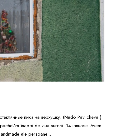
теклянные пики на верхушку. (Nado Pavlicheva )
pachetăm înapoi de ziua surorii: 14 ianuarie. Avem
 handmade ale persoane...