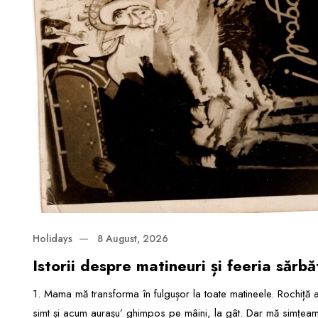
Holidays
8 August, 2026
Istorii despre matineuri și feeria sărbă
1. Mama mă transforma în fulgușor la toate matineele. Rochiță alb
simt și acum aurașu’ ghimpos pe mâini, la gât. Dar mă simțeam f