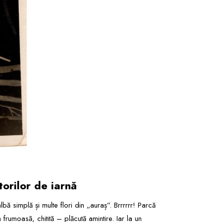
torilor de iarnă
ă simplă și multe flori din „auraș”. Brrrrrr! Parcă
rumoasă, chitită – plăcută amintire. Iar la un