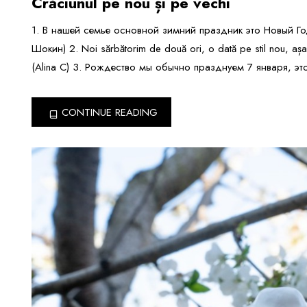
Crăciunul pe nou și pe vechi
1. В нашей семье основной зимний праздник это Новый Го
Шокин) 2. Noi sărbătorim de două ori, o dată pe stil nou, așa 
(Alina C) 3. Рождество мы обычно празднуем 7 января, это
CONTINUE READING