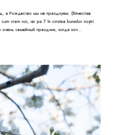
д, а Рождество мы не празднуем. (Вячеслав
cum vrem noi, iar pe 7 în cinstea buneilor noștri.
 очень семейный праздник, когда хоч...