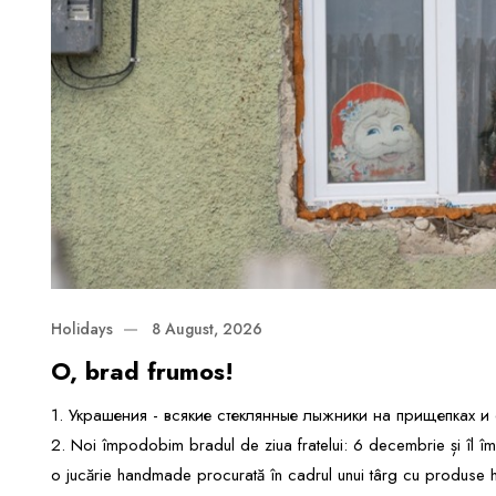
Holidays
8 August, 2026
O, brad frumos!
1. Украшения - всякие стеклянные лыжники на прищепках и с
2. Noi împodobim bradul de ziua fratelui: 6 decembrie și îl îm
o jucărie handmade procurată în cadrul unui târg cu produse