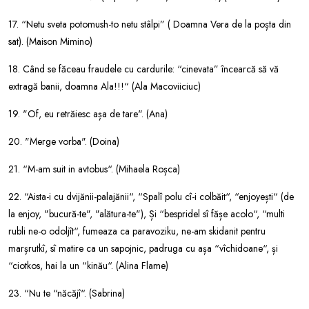
17. “Netu sveta potomush-to netu stâlpi” ( Doamna Vera de la poșta din
sat). (Maison Mimino)
18. Când se făceau fraudele cu cardurile: “cinevata” încearcă să vă
extragă banii, doamna Ala!!!“ (Ala Macoviiciuc)
19. "Of, eu retrăiesc așa de tare". (Ana)
20. "Merge vorba". (Doina)
21. “M-am suit in avtobus“. (Mihaela Roșca)
22. “Aista-i cu dvijănii-palajănii“, “Spalî polu cî-i colbăit“, “enjoyești“ (de
la enjoy, "bucură-te", "alătura-te"), Și “bespridel sî fășe acolo“, “multi
rubli ne-o odoljît“, fumeaza ca paravoziku, ne-am skidanit pentru
marșrutkî, sî matire ca un sapojnic, padruga cu așa “vîchidoane“, și
“ciotkos, hai la un “kinău“. (Alina Flame)
23. “Nu te “năcăjî“. (Sabrina)