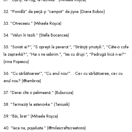
32. “Povidlă“ de perjă și “campot“ de jișne. (Diana Boboc)
33. “Otveceaiu.“ (Mihaela Roșca)
34. “Valuri în tazik.“ (Stella Bocancea)
35. “Sovisti ai?“, “S oprești la pavarot.“, “Strânjiți șmotșili.“, “Câte-o cofe
la zapravkă?“, “Hai s ne sabirim.“, “Ies cu drujii.“, “Padrugă încă n-ai?“
(irina Popescu)
36. “Cu sărbătoarea!”, “Cu anul nou!”… Ce-i cu sărbătoarea, ce-i cu
anul nou? (@iambros)
37. “Davai cîte o pelimeană.“ (Buburuza)
38. “Tarmaziți la astanovka.“ (Taniusik)
39. “Băi, brat.“ (Mihaela Roșca)
40. “Iaca na, pojailusta.“ (@milascraftscreations)