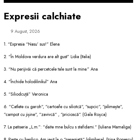
Expresii calchiate
9 August, 2026
1. “Expresia “Nasu’ sus!” Elena
2. “În Moldova verdura are alt gust” Lidia (Italia)
3. “Nu perijivăi că percetcele tale sunt la mine.” Ana
4. “Închide holodilinikul” Ana
5. “Siliodcuță” Veronica
6. “Catlete cu garoh“, “cartoafe cu siliotcă“, “supcic“, “pilimește“,
“campot cu jișine“, “zavivcă“ , “pricioscă“. (Gala Roșca)
7. La patiseria „L.m.”: “daite mne bulcu s stafidami.“ (Iuliana Mamaliga)
8. Paste cu basilico. Am ieșit la o “pasegiată“ (plimbare). (Irina Popescu)