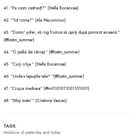
41. “Pa ciom castravțî?“ (Stella Bocancea)
42. “Tot rovna?“ (Ala Macoviiciuc)
43. “Domn' șofer, vă rog frumos să opriți după povorot aiceană.“
(@lostin_summer)
44. “O palkă de cârnaț.“ (@lostin_summer)
45. “Curji crîșa.“ (Stella Bocancea)
46. “Unde-s tapuștile tale? “(@lostin_summer)
47. “Crujca mednaia“ (@m0101011001101001)
48. “Stînji svetu’.“ (Cristinne Vascan)
TAGS:
Moldova of yesterday and today