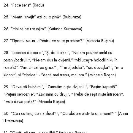
24. "Face sens". (Radu)
25. “M-am “uvajît“ azi cu o pivă“. (Buburuza)
26. “Hai să ne rotunjim“. (Katiusha Kurmaeva)
27. “Прости меня. - Pentru ce sa te prostesc?“ (Victoria Buțanu)
28. “Lopatca de porc.“,“Și de ciotka.“, “Ne-am poznakomlit cu
pațani/padruji.“, “Ne-am dus la dvijenii.“ “vkliucește holodiliniku în
rozetkă”. “Am chicat pe gruz.“ , “Tare jestoka“, “șii, devușka?“, “m-o
kidanit“. și “clasica“ - “dacă mai trebu, mai am.“ (Mihaela Roșca)
29. “Davai să buhăim.“, “Zamutim niște dvijenii.“, “Fașim kapustă“,
“Pațani serioznie“. “Zavisnim cu druji“, “Trebu de reșit niște întrebări“,
“Vsio davai poka!“ (Mihaela Roșca)
30. “Ce-i cu tine, ce s-a slucit?“, “Ce obstoiatelistv te-o izmenit?!“ (Алла
Штефырца)
31. “Opriți, vă rog, la razvilkă.“ (Mihaela Roșca)