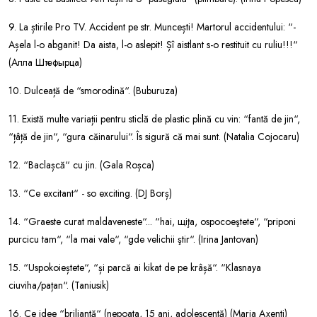
9. La știrile Pro TV. Accident pe str. Muncești! Martorul accidentului: “-
Așela l-o abganit! Da aista, l-o aslepit! Șî aistlant s-o restituit cu ruliu!!!“
(Алла Штефырца)
10. Dulceață de “smorodină“. (Buburuza)
11. Există multe variații pentru sticlă de plastic plină cu vin: “fantă de jin“,
“țâță de jin“, “gura căinarului“. Îs sigură că mai sunt. (Natalia Cojocaru)
12. “Baclașcă“ cu jin. (Gala Roșca)
13. “Ce excitant“ - so exciting. (DJ Borș)
14. “Graeste curat maldaveneste“... “hai, щiţa, ospocoeştete“, “priponi
purcicu tam“, “la mai vale“, “gde velichii ştir“. (Irina Jantovan)
15. “Uspokoieștete“, “și parcă ai kikat de pe krâșă“. “Klasnaya
ciuviha/pațan“. (Taniusik)
16. Ce idee “briliantă“ (nepoata, 15 ani, adolescentă) (Maria Axenti)