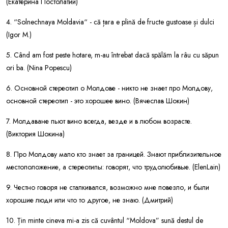
(Екатерина Постолатий)
4. “Solnechnaya Moldavia“ - că țara e plină de fructe gustoase și dulci
(Igor M.)
5. Când am fost peste hotare, m-au întrebat dacă spălăm la râu cu săpun
ori ba. (Nina Popescu)
6. Основной стереотип о Молдове - никто не знает про Молдову,
основной стереотип - это хорошее вино. (Вячеслав Шокин)
7. Молдаване пьют вино всегда, везде и в любом возрасте.
(Виктория Шокина)
8. Про Молдову мало кто знает за границей. Знают приблизительное
местоположение, а стереотипы: говорят, что трудолюбивые. (ElenLain)
9. Честно говоря не сталкивался, возможно мне повезло, и были
хорошие люди или что то другое, не знаю. (Дмитрий)
10. Țin minte cineva mi-a zis că cuvântul “Moldova” sună destul de