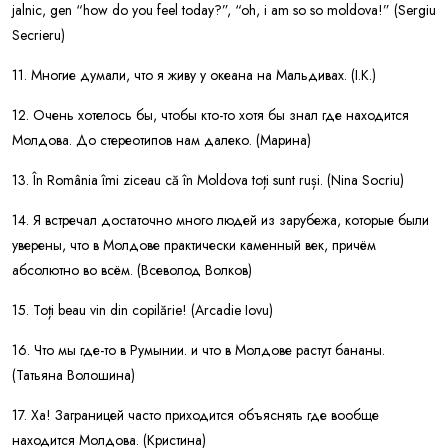
jalnic, gen “how do you feel today?”, “oh, i am so so moldova!” (Sergiu
Secrieru)
11. Многие думали, что я живу у океана на Мальдивах. (I.K.)
12. Очень хотелось бы, чтобы кто-то хотя бы знал где находится
Молдова. До стереотипов нам далеко. (Марина)
13. În România îmi ziceau că în Moldova toți sunt ruși. (Nina Socriu)
14. Я встречал достаточно много людей из зарубежа, которые были
уверены, что в Молдове практически каменный век, причём
абсолютно во всём. (Всеволод Волков)
15. Toți beau vin din copilărie! (Arcadie Iovu)
16. Что мы где-то в Румынии. и что в Молдове растут бананы.
(Татьяна Волошина)
17. Ха! Заграницей часто приходится объяснять где вообще
находится Молдова. (Кристина)