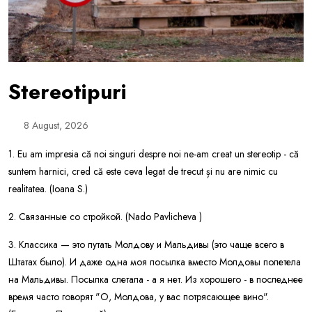
Stereotipuri
8 August, 2026
1. Eu am impresia că noi singuri despre noi ne-am creat un stereotip - că
suntem harnici, cred că este ceva legat de trecut și nu are nimic cu
realitatea. (Ioana S.)
2. Связанные со стройкой. (Nado Pavlicheva )
3. Классика — это путать Молдову и Мальдивы (это чаще всего в
Штатах было). И даже одна моя посылка вместо Молдовы полетела
на Мальдивы. Посылка слетала - а я нет. Из хорошего - в последнее
время часто говорят "О, Молдова, у вас потрясающее вино".