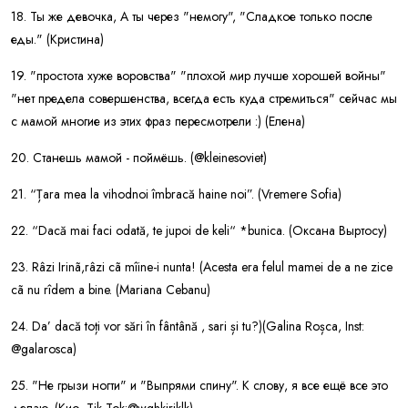
18. Ты же девочка, А ты через "немогу", "Сладкое только после
еды." (Кристина)
19. "простота хуже воровства" "плохой мир лучше хорошей войны"
"нет предела совершенства, всегда есть куда стремиться" сейчас мы
с мамой многие из этих фраз пересмотрели :) (Елена)
20. Станешь мамой - поймёшь. (@kleinesoviet)
21. “Țara mea la vihodnoi îmbracă haine noi”. (Vremere Sofia)
22. “Dacă mai faci odată, te jupoi de keli“ *bunica. (Оксана Выртосу)
23. Râzi Irinã,râzi cã mîine-i nunta! (Acesta era felul mamei de a ne zice
cã nu rîdem a bine. (Mariana Cebanu)
24. Da’ dacă toți vor sări în fântână , sari și tu?)(Galina Roșca, Inst:
@galarosca)
25. "Не грызи ногти" и "Выпрями спину". К слову, я все ещё все это