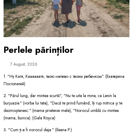
Perlele părinților
7 August, 2026
1. "Ну Катя, Каааааатя, твою налево с твоим ребенком". (Екатерина
Постолатий)
2. "Părul lung, dar mintea scurtă", "Nu te uita la mine, ca Lenin la
burjuazie." (vorba lui tata), "Dacă te prind fumând, îți rup mitrica și te
dezmoștenesc." (mama prietenei mele), "Norocul umblă cu mintea
(mama, bunica). (Gala Roșca)
3. "Cum ți-a fi norocul deja." (Ileana P.)