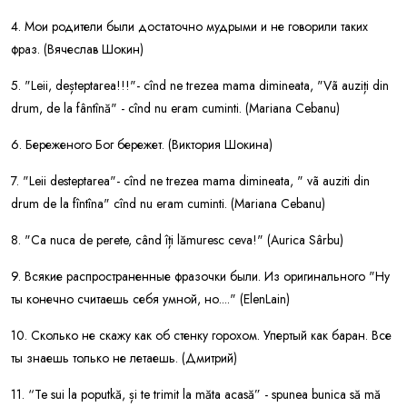
4. Мои родители были достаточно мудрыми и не говорили таких
фраз. (Вячеслав Шокин)
5. "Leii, deșteptarea!!!"- cînd ne trezea mama dimineata, "Vã auziți din
drum, de la fântînă" - cînd nu eram cuminti. (Mariana Cebanu)
6. Береженого Бог бережет. (Виктория Шокина)
7. "Leii desteptarea"- cînd ne trezea mama dimineata, " vã auziti din
drum de la fîntîna" cînd nu eram cuminti. (Mariana Cebanu)
8. "Ca nuca de perete, când îți lămuresc ceva!" (Aurica Sârbu)
9. Всякие распространенные фразочки были. Из оригинального "Ну
ты конечно считаешь себя умной, но...." (ElenLain)
10. Сколько не скажу как об стенку горохом. Упертый как баран. Все
ты знаешь только не летаешь. (Дмитрий)
11. “Te sui la poputkă, și te trimit la măta acasă” - spunea bunica să mă