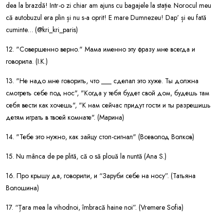
dea la brazdă! Intr-o zi chiar am ajuns cu bagajele la stație. Norocul meu
că autobuzul era plin și nu s-a oprit! E mare Dumnezeu! Dap’ și eu fată
cuminte… (@kri_kri_paris)
12. "Совершенно верно." Мама именно эту фразу мне всегда и
говорила. (I.K.)
13. "Не надо мне говорить, что ___ сделал это хуже. Ты должна
смотреть себе под нос", "Когда у тебя будет свой дом, будешь там
себя вести как хочешь", "К нам сейчас придут гости и ты разрешишь
детям играть в твоей комнате". (Марина)
14. "Тебе это нужно, как зайцу стоп-сигнал" (Всеволод Волков)
15. Nu mânca de pe plită, că o să plouă la nuntă (Ana S.)
16. Про крышу да, говорили, и “Заруби себе на носу”. (Татьяна
Волошина)
17. “Țara mea la vihodnoi, îmbracă haine noi”. (Vremere Sofia)