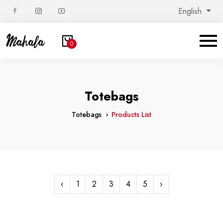
English
0
Totebags
Totebags
Products List
‹
1
2
3
4
5
›