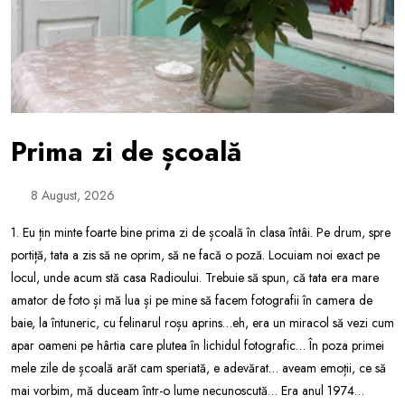
Prima zi de școală
8 August, 2026
1. Eu țin minte foarte bine prima zi de școală în clasa întâi. Pe drum, spre
portiță, tata a zis să ne oprim, să ne facă o poză. Locuiam noi exact pe
locul, unde acum stă casa Radioului. Trebuie să spun, că tata era mare
amator de foto și mă lua și pe mine să facem fotografii în camera de
baie, la întuneric, cu felinarul roșu aprins…eh, era un miracol să vezi cum
apar oameni pe hârtia care plutea în lichidul fotografic… În poza primei
mele zile de școală arăt cam speriată, e adevărat… aveam emoții, ce să
mai vorbim, mă duceam într-o lume necunoscută… Era anul 1974…