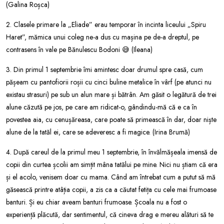
(Galina Roșca)
2. Clasele primare la „Eliade” erau temporar în incinta liceului „Spiru
Haret”, mămica unui coleg ne-a dus cu mașina pe de-a dreptul, pe
contrasens în vale pe Bănulescu Bodoni 😅 (Ileana)
3. Din primul 1 septembrie îmi amintesc doar drumul spre casă, cum
pășeam cu pantofiorii roșii cu cinci buline metalice în vârf (pe atunci nu
existau strasuri) pe sub un alun mare și bătrân. Am găsit o legătură de trei
alune căzută pe jos, pe care am ridicat-o, gândindu-mă că e ca în
povestea aia, cu cenușăreasa, care poate să primească în dar, doar niște
alune de la tatăl ei, care se adeveresc a fi magice. (Irina Brumă)
4. După careul de la primul meu 1 septembrie, în învălmășeala imensă de
copii din curtea școlii am simțit mâna tatălui pe mine. Nici nu știam că era
și el acolo, venisem doar cu mama. Când am întrebat cum a putut să mă
găsească printre atâția copii, a zis ca a căutat fetița cu cele mai frumoase
banturi. Și eu chiar aveam banturi frumoase. Școala nu a fost o
experiență plăcută, dar sentimentul, că cineva drag e mereu alături să te