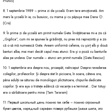
Prunici)
8. 1 septembrie 1989 – prima zi de școală. Eram tare emoționată. Am
mers la școală în ie, cu busuioc, cu mama și cu păpușa mea Dana 🙂 .
(Cris)
9. În prima zi de școală am primit numele Geta. Învățătoarea mi-a zis că
„Gigilica”, cum mi se spunea la grădiniță, nu prea mă reprezintă și a zis
că o să mă numească Geta. Aveam uniformă cafenie, cu şorț alb și două
banturi albe, mai mari decât capul meu atunci. Era și o poză cu banturile
alea pe undeva. Dar numele – atunci am primit numele. (Geta Rasciuc)
10. 1 septembrie era despre nou, proaspăt, neînceput. Despre revederea
colegilor, profesorilor. Și despre stat în picioare, în soare, câteva ore,
pâna adulții se săturau de monologuri plictisitoare, chipurile dedicate
copiilor. Și era așa o tristețe adâncă că vacanța s-a terminat… Dar totuși
era o sărbătoare pentru mine. (Tam Tararam)
11. Первый школьный день помню так себе – помню огромный
букет цветов, нарядный сарафан поверх рубашки (мама шила, это