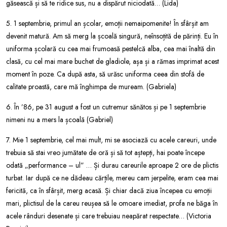
găsească și să te ridice sus, nu a dispărut niciodată… (Lida)
5. 1 septembrie, primul an școlar, emoții nemaipomenite! În sfârșit am
devenit matură. Am să merg la școală singură, neînsoțită de părinți. Eu în
uniforma școlară cu cea mai frumoasă pestelcă alba, cea mai înaltă din
clasă, cu cel mai mare buchet de gladiole, așa și a rămas imprimat acest
moment în poze. Ca după asta, să urăsc uniforma ceea din stofă de
calitate proastă, care mă înghimpa de muream. (Gabriela)
6. În ’86, pe 31 august a fost un cutremur sănătos și pe 1 septembrie
nimeni nu a mers la școală (Gabriel)
7. Mie 1 septembrie, cel mai mult, mi se asociază cu acele careuri, unde
trebuia să stai vreo jumătate de oră și să tot aștepți, hai poate începe
odată „performance – ul” … Și durau careurile aproape 2 ore de plictis
turbat. Iar după ce ne dădeau cărțile, mereu cam jerpelite, eram cea mai
fericită, ca în sfârșit, merg acasă. Și chiar dacă ziua începea cu emoții
mari, plictisul de la careu reușea să le omoare imediat, profa ne băga în
acele rânduri desenate și care trebuiau neapărat respectate… (Victoria