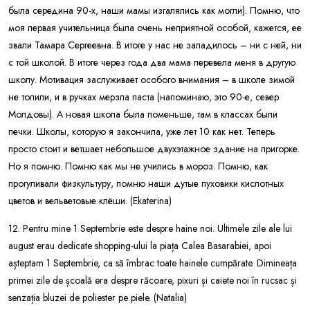
была середина 90-х, наши мамы изгалялись как могли). Помню, что
моя первая учительница была очень неприятной особой, кажется, ее
звали Тамара Сергеевна. В итоге у нас не заладилось – ни с ней, ни
с той школой. В итоге через года два мама перевела меня в другую
школу. Мотивация заслуживает особого внимания – в школе зимой
не топили, и в ручках мерзла паста (напоминаю, это 90-е, север
Молдовы). А новая школа была поменьше, там в классах были
печки. Школы, которую я закончила, уже лет 10 как нет. Теперь
просто стоит и ветшает небольшое двухэтажное здание на пригорке.
Но я помню. Помню как мы не учились в мороз. Помню, как
прогуливали физкультуру, помню наши дутые пуховики кислотных
цветов и вельветовые клёши. (Ekaterina)
12. Pentru mine 1 Septembrie este despre haine noi. Ultimele zile ale lui
august erau dedicate shopping-ului la piața Calea Basarabiei, apoi
așteptam 1 Septembrie, ca să îmbrac toate hainele cumpărate. Dimineața
primei zile de școală era despre răcoare, pixuri și caiete noi în rucsac și
senzația bluzei de poliester pe piele. (Natalia)