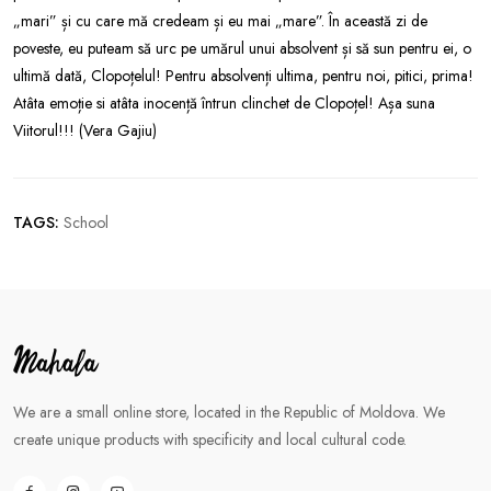
„mari” și cu care mă credeam și eu mai „mare”. În această zi de
poveste, eu puteam să urc pe umărul unui absolvent și să sun pentru ei, o
ultimă dată, Clopoțelul! Pentru absolvenți ultima, pentru noi, pitici, prima!
Atâta emoție si atâta inocență întrun clinchet de Clopoțel! Așa suna
Viitorul!!! (Vera Gajiu)
TAGS:
School
We are a small online store, located in the Republic of Moldova. We
create unique products with specificity and local cultural code.