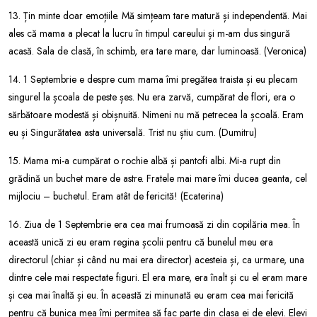
13. Țin minte doar emoțiile. Mă simțeam tare matură și independentă. Mai
ales că mama a plecat la lucru în timpul careului și m-am dus singură
acasă. Sala de clasă, în schimb, era tare mare, dar luminoasă. (Veronica)
14. 1 Septembrie e despre cum mama îmi pregătea traista și eu plecam
singurel la școala de peste șes. Nu era zarvă, cumpărat de flori, era o
sărbătoare modestă și obișnuită. Nimeni nu mă petrecea la școală. Eram
eu și Singurătatea asta universală. Trist nu știu cum. (Dumitru)
15. Mama mi-a cumpărat o rochie albă și pantofi albi. Mi-a rupt din
grădină un buchet mare de astre. Fratele mai mare îmi ducea geanta, cel
mijlociu – buchetul. Eram atât de fericită! (Ecaterina)
16. Ziua de 1 Septembrie era cea mai frumoasă zi din copilăria mea. În
această unică zi eu eram regina școlii pentru că bunelul meu era
directorul (chiar și când nu mai era director) acesteia și, ca urmare, una
dintre cele mai respectate figuri. El era mare, era înalt și cu el eram mare
și cea mai înaltă și eu. În această zi minunată eu eram cea mai fericită
pentru că bunica mea îmi permitea să fac parte din clasa ei de elevi. Elevi