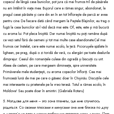
copacul de lângă casa bunicilor, pot jura că mai frumos tril de păsărele
nu am întâlnit în viața mea. Bujorul care a rămas singur, abondonat, la
pragul casei părăsite și care din an în an tot înflorește de parcă ar avea
pentru cine. De fiecare dată când mergem la Paștele Blajinilor, eu trag o
fugă la casa bunicilor să-l văd dacă mai este. Of, este, este și mă bucură
cu aroma lui. Pot pleca liniștită. Dar numai liniștită nu poți ramâne după
ce vezi satul fără de oameni și tot mai multe case abandonate.Cel mai
frumos cer înstelat, care este numai acolo, la țară. Piciorușele spălate în
lighean, pe prag, după o zi toridă de vară, cu alergări pe toate dealurile
dimprejur. Ceaiul din romanițele culese din ogradă și biscuiții cu unt.
Aleea de castani, pe care mergeam dimineața, spre universitate.
Primăverele mele studențești, cu aroma copacilor înfloriți. Cea mai
frumoasă lună de mai pe care o găsesc doar în Chișinău. Discuțiile cele
mai interesante cu prietenele pe la vreo terasă. Totul a rămas acolo, în
Moldova! Sau poate doar în amintiri. (Gabriela Rotaru)
5. Молдова для меня – это зона планеты, где мне случилось
родиться. Со своими плюсами и минусами она мне близка по духу
и дорога́ и на пару с моими любимыми является моим домом. (Tam