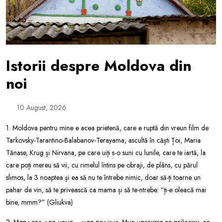
Istorii despre Moldova din
noi
10 August, 2026
1. Moldova pentru mine e acea prietenă, care e ruptă din vreun film de
Tarkovsky-Tarantino-Balabanov-Terayama, ascultă în căști Țoi, Maria
Tănase, Krug și Nirvana, pe care uiți s-o suni cu lunile, care te iartă, la
care poți mereu să vii, cu rimelul întins pe obraji, de plâns, cu părul
slimos, la 3 noaptea și ea să nu te întrebe nimic, doar să-ți toarne un
pahar de vin, să te privească ca mama și să te-ntrebe: “ți-e oleacă mai
bine, mmm?” (Gliukva)
2. Молдова для меня – моя родина. Мне нравится ее пейзажи, ее