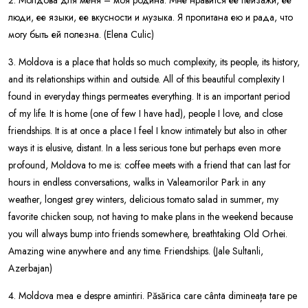
люди, ее языки, ее вкусности и музыка. Я пропитана ею и рада, что
могу быть ей полезна. (Elena Culic)
3. Moldova is a place that holds so much complexity, its people, its history,
and its relationships within and outside. All of this beautiful complexity I
found in everyday things permeates everything. It is an important period
of my life. It is home (one of few I have had), people I love, and close
friendships. It is at once a place I feel I know intimately but also in other
ways it is elusive, distant. In a less serious tone but perhaps even more
profound, Moldova to me is: coffee meets with a friend that can last for
hours in endless conversations, walks in Valeamorilor Park in any
weather, longest grey winters, delicious tomato salad in summer, my
favorite chicken soup, not having to make plans in the weekend because
you will always bump into friends somewhere, breathtaking Old Orhei.
Amazing wine anywhere and any time. Friendships. (Jale Sultanli,
Azerbajan)
4. Moldova mea e despre amintiri. Păsărica care cânta dimineața tare pe